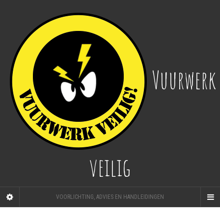
Vuurwerk
veilig
VOORLICHTING, ADVIES EN HANDLEIDINGEN